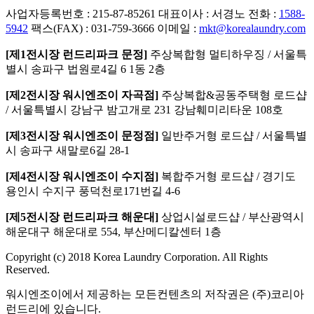
사업자등록번호 : 215-87-85261
대표이사 : 서경노
전화 :
1588-
5942
팩스(FAX) : 031-759-3666
이메일 :
mkt@korealaundry.com
[제1전시장 런드리파크 문정]
주상복합형 멀티하우징 / 서울특
별시 송파구 법원로4길 6 1동 2층
[제2전시장 워시엔조이 자곡점]
주상복합&공동주택형 로드샵
/ 서울특별시 강남구 밤고개로 231 강남훼미리타운 108호
[제3전시장 워시엔조이 문정점]
일반주거형 로드샵 / 서울특별
시 송파구 새말로6길 28-1
[제4전시장 워시엔조이 수지점]
복합주거형 로드샵 / 경기도
용인시 수지구 풍덕천로171번길 4-6
[제5전시장 런드리파크 해운대]
상업시설로드샵 / 부산광역시
해운대구 해운대로 554, 부산메디칼센터 1층
Copyright (c) 2018 Korea Laundry Corporation. All Rights
Reserved.
워시엔조이에서 제공하는 모든컨텐츠의 저작권은 (주)코리아
런드리에 있습니다.