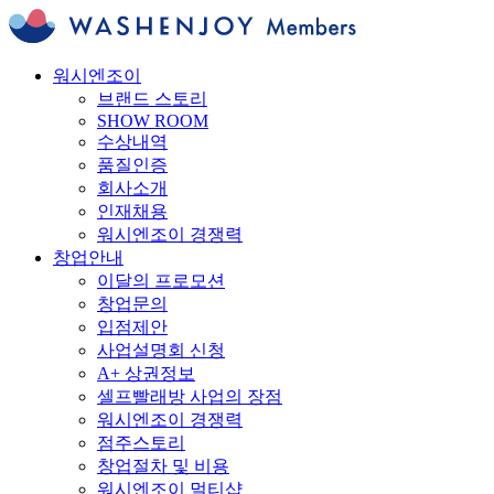
워시엔조이
브랜드 스토리
SHOW ROOM
수상내역
품질인증
회사소개
인재채용
워시엔조이 경쟁력
창업안내
이달의 프로모션
창업문의
입점제안
사업설명회 신청
A+ 상권정보
셀프빨래방 사업의 장점
워시엔조이 경쟁력
점주스토리
창업절차 및 비용
워시엔조이 멀티샵