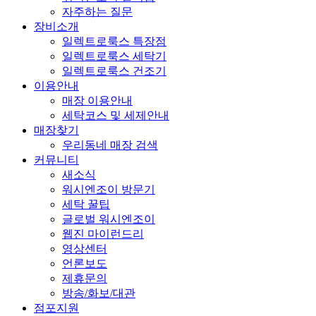
자주하는 질문
장비소개
일렉트로룩스 특장점
일렉트로룩스 세탁기
일렉트로룩스 건조기
이용안내
매장 이용안내
세탁코스 및 세제안내
매장찾기
우리동네 매장 검색
커뮤니티
새소식
워시엔조이 방문기
세탁 꿀팁
글로벌 워시엔조이
웹진 마이런드리
영상센터
언론보도
제휴문의
방송/화보/대관
점포지원