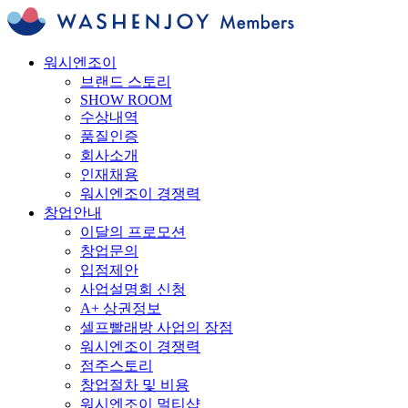
워시엔조이
브랜드 스토리
SHOW ROOM
수상내역
품질인증
회사소개
인재채용
워시엔조이 경쟁력
창업안내
이달의 프로모션
창업문의
입점제안
사업설명회 신청
A+ 상권정보
셀프빨래방 사업의 장점
워시엔조이 경쟁력
점주스토리
창업절차 및 비용
워시엔조이 멀티샵