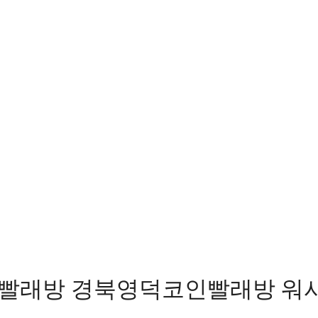
빨래방 경북영덕코인빨래방 워