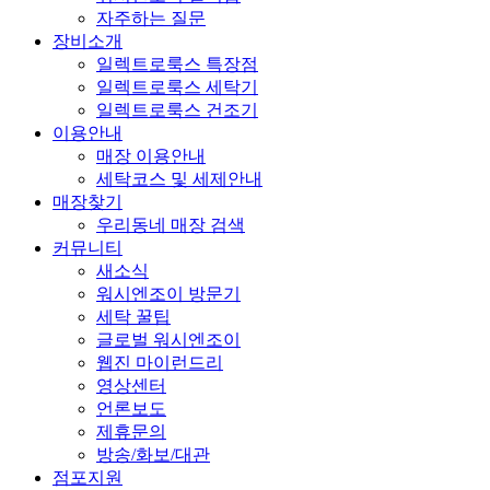
자주하는 질문
장비소개
일렉트로룩스 특장점
일렉트로룩스 세탁기
일렉트로룩스 건조기
이용안내
매장 이용안내
세탁코스 및 세제안내
매장찾기
우리동네 매장 검색
커뮤니티
새소식
워시엔조이 방문기
세탁 꿀팁
글로벌 워시엔조이
웹진 마이런드리
영상센터
언론보도
제휴문의
방송/화보/대관
점포지원