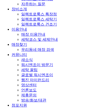
자주하는 질문
장비소개
일렉트로룩스 특장점
일렉트로룩스 세탁기
일렉트로룩스 건조기
이용안내
매장 이용안내
세탁코스 및 세제안내
매장찾기
우리동네 매장 검색
커뮤니티
새소식
워시엔조이 방문기
세탁 꿀팁
글로벌 워시엔조이
웹진 마이런드리
영상센터
언론보도
제휴문의
방송/화보/대관
점포지원