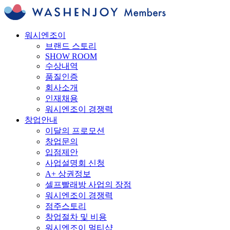
워시엔조이
브랜드 스토리
SHOW ROOM
수상내역
품질인증
회사소개
인재채용
워시엔조이 경쟁력
창업안내
이달의 프로모션
창업문의
입점제안
사업설명회 신청
A+ 상권정보
셀프빨래방 사업의 장점
워시엔조이 경쟁력
점주스토리
창업절차 및 비용
워시엔조이 멀티샵