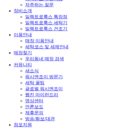
자주하는 질문
장비소개
일렉트로룩스 특장점
일렉트로룩스 세탁기
일렉트로룩스 건조기
이용안내
매장 이용안내
세탁코스 및 세제안내
매장찾기
우리동네 매장 검색
커뮤니티
새소식
워시엔조이 방문기
세탁 꿀팁
글로벌 워시엔조이
웹진 마이런드리
영상센터
언론보도
제휴문의
방송/화보/대관
점포지원