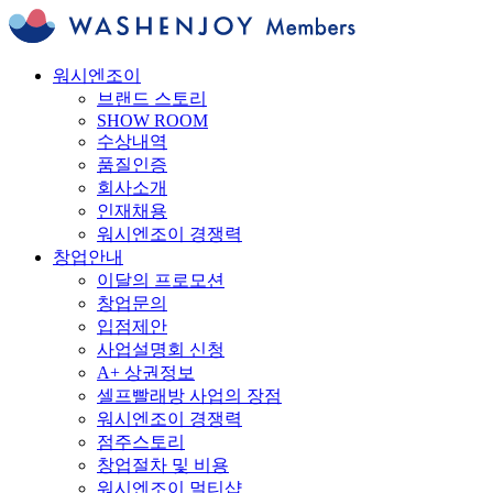
워시엔조이
브랜드 스토리
SHOW ROOM
수상내역
품질인증
회사소개
인재채용
워시엔조이 경쟁력
창업안내
이달의 프로모션
창업문의
입점제안
사업설명회 신청
A+ 상권정보
셀프빨래방 사업의 장점
워시엔조이 경쟁력
점주스토리
창업절차 및 비용
워시엔조이 멀티샵