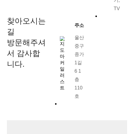
기,
TV
찾아오시는
주소
길
울산
방문해주셔
중구
서 감사합
종가
니다.
1길
6 1
층
110
호