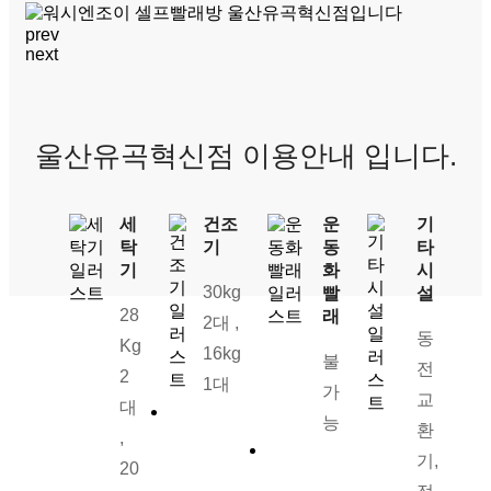
prev
next
울산유곡혁신점 이용안내 입니다.
세
건조
운
기
탁
기
동
타
기
화
시
30kg
빨
설
28
래
2대 ,
동
Kg
16kg
불
전
2
1대
가
교
대
능
환
,
기,
20