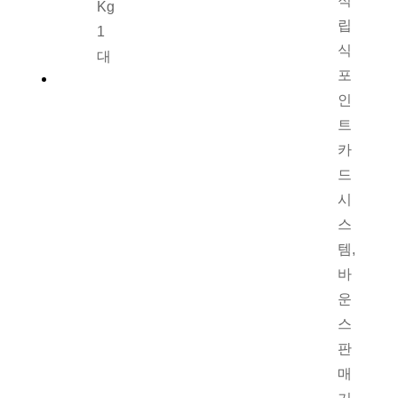
적
Kg
립
1
식
대
포
인
트
카
드
시
스
템,
바
운
스
판
매