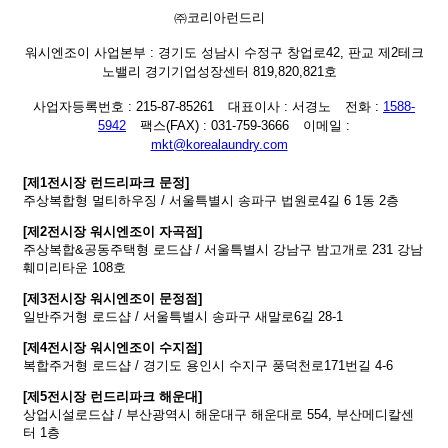
㈜코리아런드리
워시엔조이 사업본부 : 경기도 성남시 수정구 창업로42, 판교 제2테크
노밸리 경기기업성장센터 819,820,821호
사업자등록번호 : 215-87-85261
대표이사 : 서경노
전화 :
1588-
5942
팩스(FAX) : 031-759-3666
이메일 :
mkt@korealaundry.com
[제1전시장 런드리파크 문정]
주상복합형 멀티하우징 / 서울특별시 송파구 법원로4길 6 1동 2층
[제2전시장 워시엔조이 자곡점]
주상복합&공동주택형 로드샵 / 서울특별시 강남구 밤고개로 231 강남
훼미리타운 108호
[제3전시장 워시엔조이 문정점]
일반주거형 로드샵 / 서울특별시 송파구 새말로6길 28-1
[제4전시장 워시엔조이 수지점]
복합주거형 로드샵 / 경기도 용인시 수지구 풍덕천로171번길 4-6
[제5전시장 런드리파크 해운대]
상업시설로드샵 / 부산광역시 해운대구 해운대로 554, 부산메디칼센
터 1층