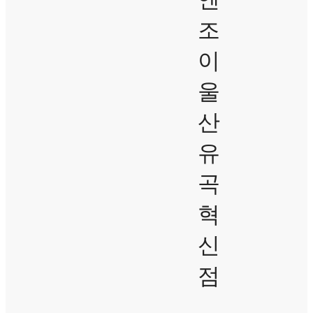
조
이
울
산
유
곡
혁
신
점