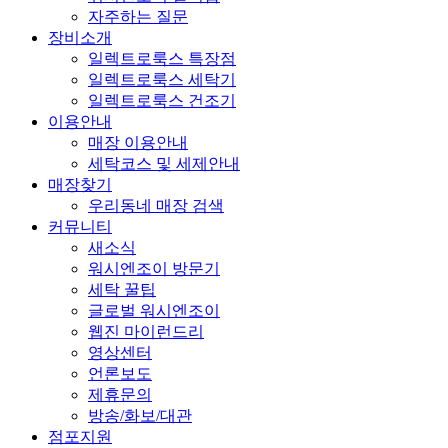
자주하는 질문
장비소개
일렉트로룩스 특장점
일렉트로룩스 세탁기
일렉트로룩스 건조기
이용안내
매장 이용안내
세탁코스 및 세제안내
매장찾기
우리동네 매장 검색
커뮤니티
새소식
워시엔조이 방문기
세탁 꿀팁
글로벌 워시엔조이
웹진 마이런드리
영상센터
언론보도
제휴문의
방송/화보/대관
점포지원