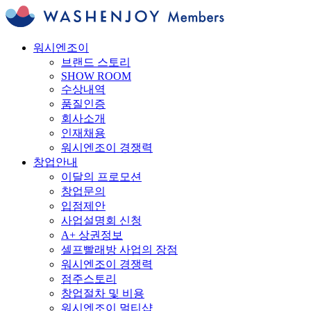
워시엔조이
브랜드 스토리
SHOW ROOM
수상내역
품질인증
회사소개
인재채용
워시엔조이 경쟁력
창업안내
이달의 프로모션
창업문의
입점제안
사업설명회 신청
A+ 상권정보
셀프빨래방 사업의 장점
워시엔조이 경쟁력
점주스토리
창업절차 및 비용
워시엔조이 멀티샵