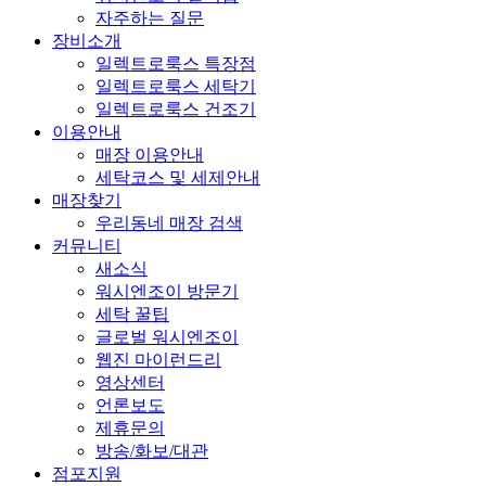
자주하는 질문
장비소개
일렉트로룩스 특장점
일렉트로룩스 세탁기
일렉트로룩스 건조기
이용안내
매장 이용안내
세탁코스 및 세제안내
매장찾기
우리동네 매장 검색
커뮤니티
새소식
워시엔조이 방문기
세탁 꿀팁
글로벌 워시엔조이
웹진 마이런드리
영상센터
언론보도
제휴문의
방송/화보/대관
점포지원