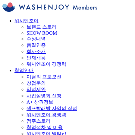
워시엔조이
브랜드 스토리
SHOW ROOM
수상내역
품질인증
회사소개
인재채용
워시엔조이 경쟁력
창업안내
이달의 프로모션
창업문의
입점제안
사업설명회 신청
A+ 상권정보
셀프빨래방 사업의 장점
워시엔조이 경쟁력
점주스토리
창업절차 및 비용
워시엔조이 멀티샵