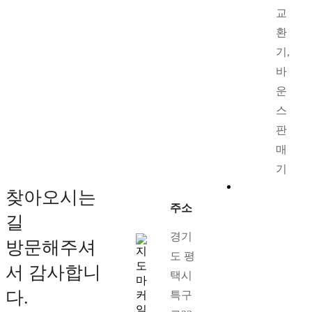
교
환
기,
바
운
스
판
매
기
찾아오시는
주소
길
경기
방문해주셔
도 평
서 감사합니
택시
다.
특구