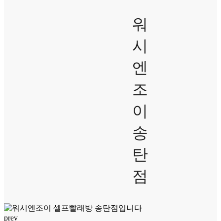
워
시
엔
조
이
송
탄
점
prev