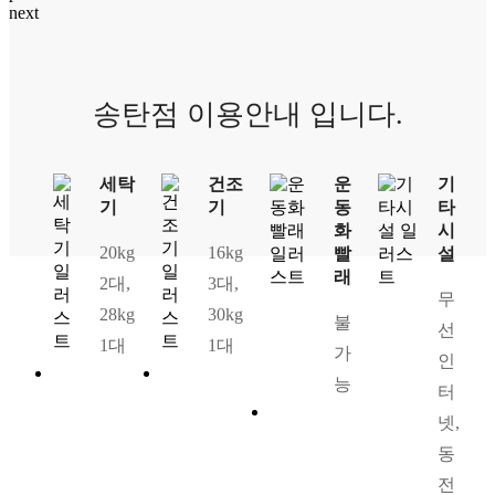
next
송탄점 이용안내 입니다.
세탁
건조
운
기
기
기
동
타
화
시
20kg
16kg
빨
설
래
2대,
3대,
무
28kg
30kg
불
선
1대
1대
가
인
능
터
넷,
동
전