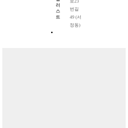
로23
번길
49 (서
정동)