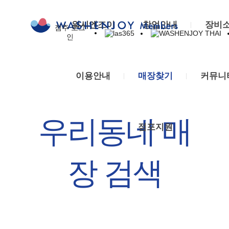
브
이
일
매
우
새
Owner
랜
달
렉
장
리
소
Board
워시엔조이
창업안내
장비
점주 로그
라
WASHENJOY
드
의
트
이
동
식
교
인
THAI
스
스
프
로
용
네
워
육
365
토
로
룩
안
매
시
센
이용안내
매장찾기
커뮤니
리
모
스
내
장
엔
터
SHOW
션
특
세
검
조
세
ROOM
창
장
탁
색
이
탁
수
업
점
코
방
장
우리동네 매
점포지원
상
문
일
스
문
비
내
의
렉
및
기
관
역
입
트
세
세
리
장 검색
품
점
로
제
탁
이
질
제
룩
안
꿀
벤
인
안
스
내
팁
트
증
사
세
글
부
회
업
탁
로
서