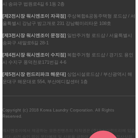
시 송파구 법원로4길 6 1동 2층
[제2전시장 워시엔조이 자곡점]
주상복합&공동주택형 로드샵 / 서
울특별시 강남구 밤고개로 231 강남훼미리타운 108호
[제3전시장 워시엔조이 문정점]
일반주거형 로드샵 / 서울특별시
송파구 새말로6길 28-1
[제4전시장 워시엔조이 수지점]
복합주거형 로드샵 / 경기도 용인
시 수지구 풍덕천로171번길 4-6
[제5전시장 런드리파크 해운대]
상업시설로드샵 / 부산광역시 해
운대구 해운대로 554, 부산메디칼센터 1층
Copyright (c) 2018 Korea Laundry Corporation. All Rights
Reserved.
워시엔조이에서 제공하는 모든컨텐츠의 저작권은 (주)코리아런드리에 있습
니다.
사전 승인 없이 무단복제 및 사용을 금하며 무단 도용시 민형사상의