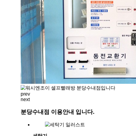
업
터
스
의
언
365
장
론
점
보
워
도
시
제
엔
휴
조
문
이
의
경
방
쟁
송/
력
화
prev
next
점
보/
주
대
분당수내점 이용안내 입니다.
스
관
토
리
세탁기