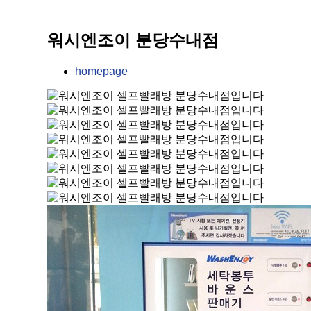
사
설
기
벌
별
소
명
일
워
고
워시엔조이 분당수내점
개
회
렉
시
객
homepage
인
신
트
엔
센
재
청
로
조
터
채
A+
룩
이
점
용
상
스
웹
포
워
권
건
진
운
시
정
조
마
영
엔
보
기
이
FAQ
조
셀
런
공
이
프
드
식
경
빨
리
쇼
쟁
래
영
핑
력
방
상
몰
사
센
라