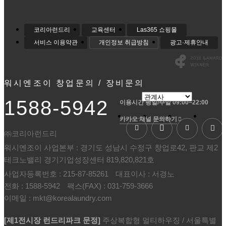
코리아런드리
교육센터
Las365 쇼핑몰
서비스 이용약관
개인정보 취급방침
광고·제휴안내
web
2018
award
&
2018
award
워시엔조이 창업문의 / 장비문의
winner
1588-5942
이용시간 평일/주말 09:00~22:00
카카오 채널 문의하기
㈜코리아런드리
워시엔조이 사업본부 : 경기도 성남시 수정구 창업로42, 판교 제2
테크노밸리 경기기업성장센터 819,820,821호
사업자등록번호 : 215-87-85261
대표이사 : 서경노
전화 :
1588-5942
팩스(FAX) : 031-759-3666
이메일 :
mkt@korealaundry.com
[제1전시장 런드리파크 문정]
주상복합형 멀티하우징 / 서울특별