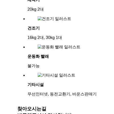
창
20kg 2대
업
절
차
건조기
및
16kg 2대, 30kg 1대
비
용
워
운동화 빨래
시
불가능
엔
조
이
기타시설
멀
무선인터넷, 동전교환기, 바운스판매기
티
샵
자
찾아오시는길