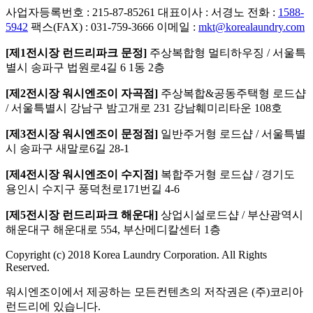
사업자등록번호 : 215-87-85261
대표이사 : 서경노
전화 :
1588-
5942
팩스(FAX) : 031-759-3666
이메일 :
mkt@korealaundry.com
[제1전시장 런드리파크 문정]
주상복합형 멀티하우징 / 서울특
별시 송파구 법원로4길 6 1동 2층
[제2전시장 워시엔조이 자곡점]
주상복합&공동주택형 로드샵
/ 서울특별시 강남구 밤고개로 231 강남훼미리타운 108호
[제3전시장 워시엔조이 문정점]
일반주거형 로드샵 / 서울특별
시 송파구 새말로6길 28-1
[제4전시장 워시엔조이 수지점]
복합주거형 로드샵 / 경기도
용인시 수지구 풍덕천로171번길 4-6
[제5전시장 런드리파크 해운대]
상업시설로드샵 / 부산광역시
해운대구 해운대로 554, 부산메디칼센터 1층
Copyright (c) 2018 Korea Laundry Corporation. All Rights
Reserved.
워시엔조이에서 제공하는 모든컨텐츠의 저작권은 (주)코리아
런드리에 있습니다.