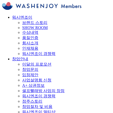
워시엔조이
브랜드 스토리
SHOW ROOM
수상내역
품질인증
회사소개
인재채용
워시엔조이 경쟁력
창업안내
이달의 프로모션
창업문의
입점제안
사업설명회 신청
A+ 상권정보
셀프빨래방 사업의 장점
워시엔조이 경쟁력
점주스토리
창업절차 및 비용
워시엔조이 멀티샵