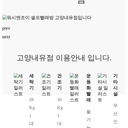
prev
next
고양내유점 이용안내 입니다.
세
건
운
기
탁
조
동
타
기
기
화
시
빨
설
28
30
래
무
Kg
Kg
불
선
1
1
가
인
대
대
능