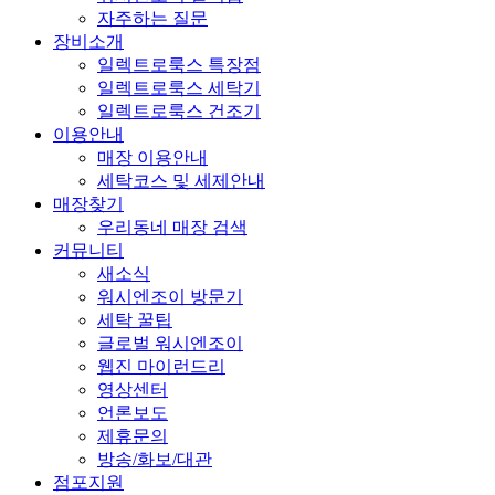
자주하는 질문
장비소개
일렉트로룩스 특장점
일렉트로룩스 세탁기
일렉트로룩스 건조기
이용안내
매장 이용안내
세탁코스 및 세제안내
매장찾기
우리동네 매장 검색
커뮤니티
새소식
워시엔조이 방문기
세탁 꿀팁
글로벌 워시엔조이
웹진 마이런드리
영상센터
언론보도
제휴문의
방송/화보/대관
점포지원