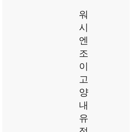
워
시
엔
조
이
고
양
내
유
점