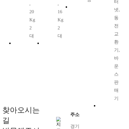
터
,
,
넷,
20
16
동
Kg
Kg
전
2
2
교
대
대
환
기,
바
운
스
판
매
기
찾아오시는
주소
길
경기