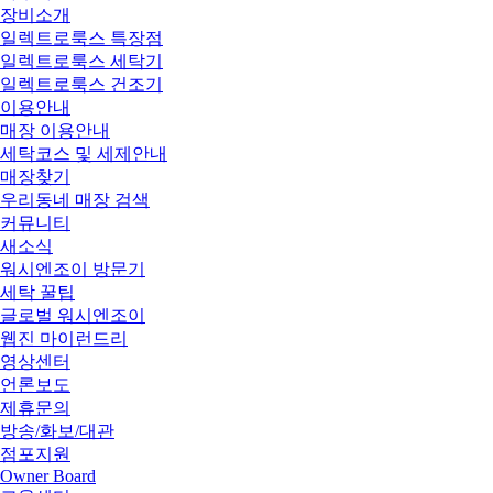
장비소개
일렉트로룩스 특장점
일렉트로룩스 세탁기
일렉트로룩스 건조기
이용안내
매장 이용안내
세탁코스 및 세제안내
매장찾기
우리동네 매장 검색
커뮤니티
새소식
워시엔조이 방문기
세탁 꿀팁
글로벌 워시엔조이
웹진 마이런드리
영상센터
언론보도
제휴문의
방송/화보/대관
점포지원
Owner Board