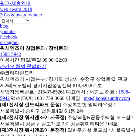
광고·제휴안내
web award 2018
2018 & award winner
blog
youtube
facebook
instagram
워시엔조이 창업문의 / 장비문의
1588-5942
이용시간 평일/주말 09:00~22:00
카카오 채널 문의하기
㈜코리아런드리
워시엔조이 사업본부 : 경기도 성남시 수정구 창업로42, 판교
제2테크노밸리 경기기업성장센터 819,820,821호
사업자등록번호 : 215-87-85261
대표이사 : 서경노
전화 :
1588-
5942
팩스(FAX) : 031-759-3666
이메일 :
mkt@korealaundry.com
[제1전시장 런드리파크 문정]
주상복합형 멀티하우징 /
서울특별시 송파구 법원로4길 6 1동 2층
[제2전시장 워시엔조이 자곡점]
주상복합&공동주택형 로드샵 /
서울특별시 강남구 밤고개로 231 강남훼미리타운 108호
[제3전시장 워시엔조이 문정점]
일반주거형 로드샵 / 서울특별시