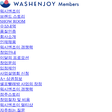
워시엔조이
브랜드 스토리
SHOW ROOM
수상내역
품질인증
회사소개
인재채용
워시엔조이 경쟁력
창업안내
이달의 프로모션
창업문의
입점제안
사업설명회 신청
A+ 상권정보
셀프빨래방 사업의 장점
워시엔조이 경쟁력
점주스토리
창업절차 및 비용
워시엔조이 멀티샵
자주하는 질문