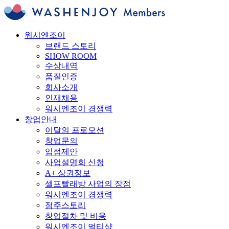
워시엔조이
브랜드 스토리
SHOW ROOM
수상내역
품질인증
회사소개
인재채용
워시엔조이 경쟁력
창업안내
이달의 프로모션
창업문의
입점제안
사업설명회 신청
A+ 상권정보
셀프빨래방 사업의 장점
워시엔조이 경쟁력
점주스토리
창업절차 및 비용
워시엔조이 멀티샵