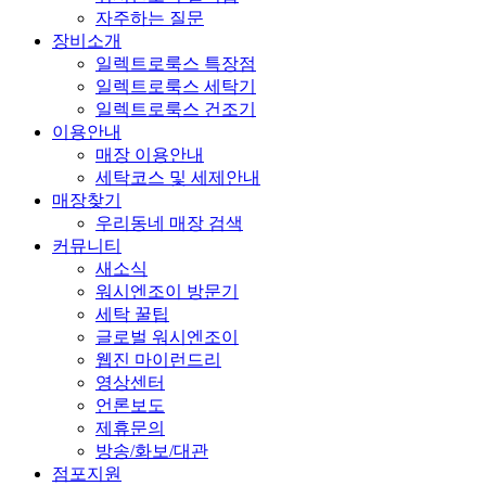
자주하는 질문
장비소개
일렉트로룩스 특장점
일렉트로룩스 세탁기
일렉트로룩스 건조기
이용안내
매장 이용안내
세탁코스 및 세제안내
매장찾기
우리동네 매장 검색
커뮤니티
새소식
워시엔조이 방문기
세탁 꿀팁
글로벌 워시엔조이
웹진 마이런드리
영상센터
언론보도
제휴문의
방송/화보/대관
점포지원