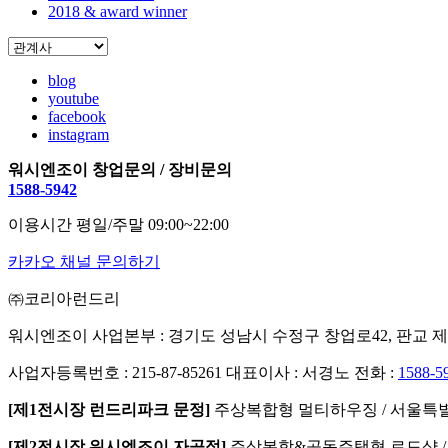
2018 & award winner
blog
youtube
facebook
instagram
워시엔조이 창업문의 / 장비문의
1588-5942
이용시간 평일/주말 09:00~22:00
카카오 채널 문의하기
㈜코리아런드리
워시엔조이 사업본부 : 경기도 성남시 수정구 창업로42, 판교 제2
사업자등록번호 : 215-87-85261
대표이사 : 서경노
전화 :
1588-5
[제1전시장 런드리파크 문정]
주상복합형 멀티하우징 / 서울특별시
[제2전시장 워시엔조이 자곡점]
주상복합&공동주택형 로드샵 / 