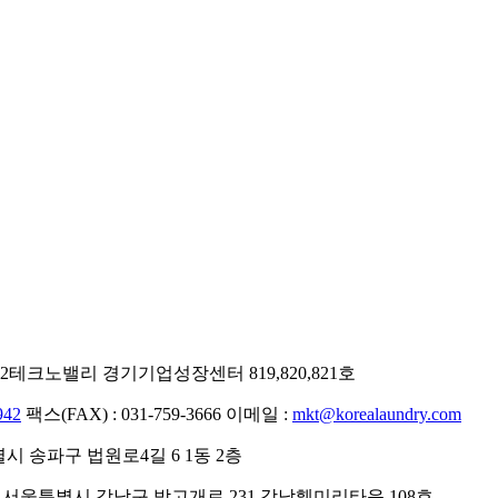
테크노밸리 경기기업성장센터 819,820,821호
942
팩스(FAX) : 031-759-3666
이메일 :
mkt@korealaundry.com
 송파구 법원로4길 6 1동 2층
서울특별시 강남구 밤고개로 231 강남훼미리타운 108호