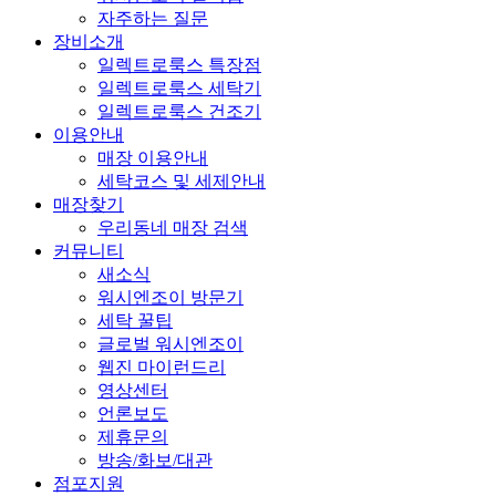
자주하는 질문
장비소개
일렉트로룩스 특장점
일렉트로룩스 세탁기
일렉트로룩스 건조기
이용안내
매장 이용안내
세탁코스 및 세제안내
매장찾기
우리동네 매장 검색
커뮤니티
새소식
워시엔조이 방문기
세탁 꿀팁
글로벌 워시엔조이
웹진 마이런드리
영상센터
언론보도
제휴문의
방송/화보/대관
점포지원