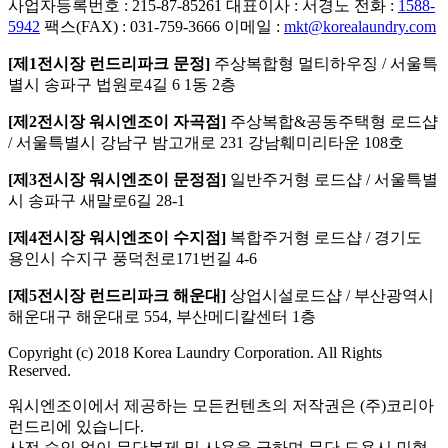
사업자등록번호 : 215-87-85261
대표이사 : 서경노
전화 :
1588-
5942
팩스(FAX) : 031-759-3666
이메일 :
mkt@korealaundry.com
[제1전시장 런드리파크 문정]
주상복합형 멀티하우징 / 서울특
별시 송파구 법원로4길 6 1동 2층
[제2전시장 워시엔조이 자곡점]
주상복합&공동주택형 로드샵
/ 서울특별시 강남구 밤고개로 231 강남훼미리타운 108호
[제3전시장 워시엔조이 문정점]
일반주거형 로드샵 / 서울특별
시 송파구 새말로6길 28-1
[제4전시장 워시엔조이 수지점]
복합주거형 로드샵 / 경기도
용인시 수지구 풍덕천로171번길 4-6
[제5전시장 런드리파크 해운대]
상업시설로드샵 / 부산광역시
해운대구 해운대로 554, 부산메디칼센터 1층
Copyright (c) 2018 Korea Laundry Corporation. All Rights
Reserved.
워시엔조이에서 제공하는 모든컨텐츠의 저작권은 (주)코리아
런드리에 있습니다.
사전 승인 없이 무단복제 및 사용을 금하며 무단 도용시 민형