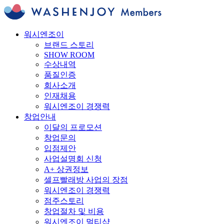
워시엔조이
브랜드 스토리
SHOW ROOM
수상내역
품질인증
회사소개
인재채용
워시엔조이 경쟁력
창업안내
이달의 프로모션
창업문의
입점제안
사업설명회 신청
A+ 상권정보
셀프빨래방 사업의 장점
워시엔조이 경쟁력
점주스토리
창업절차 및 비용
워시엔조이 멀티샵