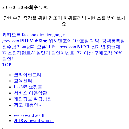
2016.01.20
조회수
1,595
장비수명 증강을 위한 건조기 파워클리닝 서비스를 받아보세
요!
카카오톡
facebook
twitter
google
prev icon
PREV
★축★ 워시엔조이 100호점 계약! 평택통복점
점주님의 두번째 오픈!
LIST
next icon
NEXT
신개념 항균제
'디스인펙턴트A' 설맞이 할인이벤트! 3개이상 구매고객 20%
할인!
TOP
코리아런드리
교육센터
Las365 쇼핑몰
서비스 이용약관
개인정보 취급방침
광고·제휴안내
web award 2018
2018 & award winner