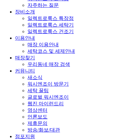
자주하는 질문
장비소개
일렉트로룩스 특장점
일렉트로룩스 세탁기
일렉트로룩스 건조기
이용안내
매장 이용안내
세탁코스 및 세제안내
매장찾기
우리동네 매장 검색
커뮤니티
새소식
워시엔조이 방문기
세탁 꿀팁
글로벌 워시엔조이
웹진 마이런드리
영상센터
언론보도
제휴문의
방송/화보/대관
점포지원