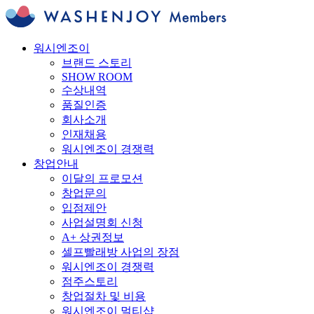
워시엔조이
브랜드 스토리
SHOW ROOM
수상내역
품질인증
회사소개
인재채용
워시엔조이 경쟁력
창업안내
이달의 프로모션
창업문의
입점제안
사업설명회 신청
A+ 상권정보
셀프빨래방 사업의 장점
워시엔조이 경쟁력
점주스토리
창업절차 및 비용
워시엔조이 멀티샵