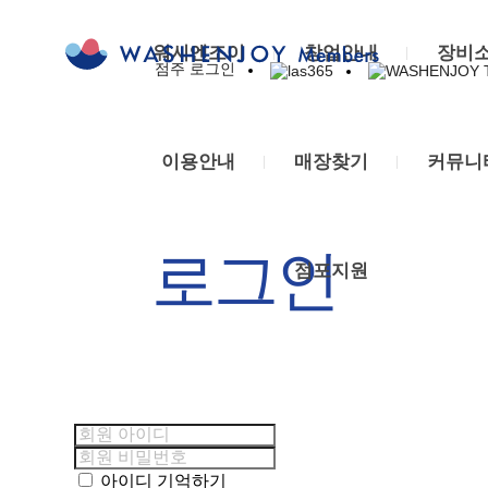
브
이
일
매
우
새
Owner
랜
달
렉
장
리
소
Board
워시엔조이
창업안내
장비
점주 로그인
라
WASHENJOY
드
의
트
이
동
식
교
THAI
스
스
프
로
용
네
워
육
365
토
로
룩
안
매
시
센
이용안내
매장찾기
커뮤니
리
모
스
내
장
엔
터
SHOW
션
특
세
검
조
세
ROOM
창
장
탁
색
이
탁
수
업
점
코
방
장
로그인
점포지원
상
문
일
스
문
비
내
의
렉
및
기
관
역
입
트
세
세
리
품
점
로
제
탁
이
질
제
룩
안
꿀
벤
인
안
스
내
팁
트
증
사
세
글
부
아이디 기억하기
회
업
탁
로
서