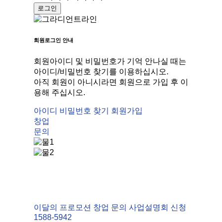
사
설
기
벌
별
소
명
일
워
고
개
회
렉
시
객
회원로그인 안내
인
신
트
엔
센
회원아이디 및 비밀번호가 기억 안나실 때는
재
청
로
조
터
아이디/비밀번호 찾기를 이용하십시오.
채
A+
룩
이
점
아직 회원이 아니시라면 회원으로 가입 후 이
용
상
스
웹
포
용해 주십시오.
워
권
건
진
운
아이디 비밀번호 찾기
회원가입
시
정
조
마
영
창업
문의
엔
보
기
이
FAQ
조
셀
런
공
이
프
드
식
경
빨
리
쇼
쟁
래
영
핑
력
방
상
몰
이달의 프로모션
창업 문의
사업설명회 신청
사
센
라
1588-5942